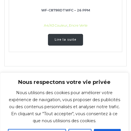
WF-C879RDTWFC – 26 PPM
A4/A3 Couleur
,
Encre Verte
Lire la suite
Nous respectons votre vie privée
Nous utilisons des cookies pour améliorer votre
expérience de navigation, vous proposer des publicités
ou des contenus personnalisés et analyser notre trafic.
En cliquant sur "Tout accepter", vous consentez à ce
© 2026 Repro-IT - Groupe IT & You ©️ - SAS au capital de 350 000€ -
que nous utilisions des cookies.
Immeuble l'ARSENAL 123, rue de Condé 59021 LILLE Cedex TÉL : 03 20 30 38
70