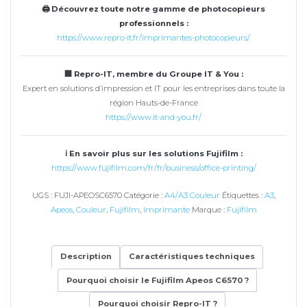
🖨 Découvrez toute notre gamme de photocopieurs
professionnels :
https://www.repro-it.fr/imprimantes-photocopieurs/
🏢 Repro-IT, membre du Groupe IT & You :
Expert en solutions d’impression et IT pour les entreprises dans toute la
région Hauts-de-France
https://www.it-and-you.fr/
ℹ En savoir plus sur les solutions Fujifilm :
https://www.fujifilm.com/fr/fr/business/office-printing/
UGS :
FUJI-APEOSC6570
Catégorie :
A4/A3 Couleur
Étiquettes :
A3
,
Apeos
,
Couleur
,
Fujifilm
,
Imprimante
Marque :
Fujifilm
Description
Caractéristiques techniques
Pourquoi choisir le Fujifilm Apeos C6570 ?
Pourquoi choisir Repro-IT ?