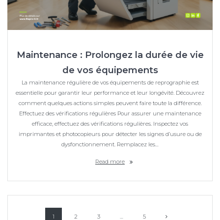
Maintenance : Prolongez la durée de vie
de vos équipements
La maintenance régulière de vos équipements de reprographie est
essentielle pour garantir leur performance et leur longévité. Découvrez
comment quelques actions simples peuvent faire toute la différence.
Effectuez des vérifications régulières Pour assurer une maintenance
efficace, effectuez des vérifications régulières. Inspectez vos
imprimantes et photocopieurs pour détecter les signes d’usure ou de
dysfonctionnement. Remplacez les…
Read more
Posts
Page
Page
Page
Page
1
2
3
…
5