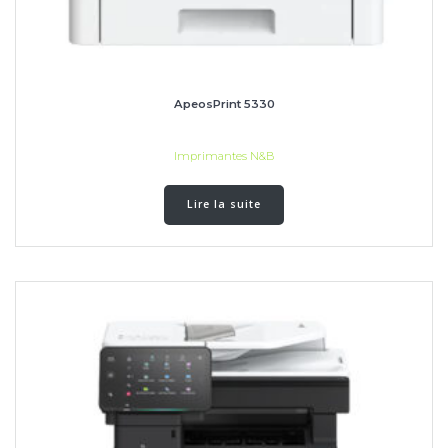
ApeosPrint 5330
Imprimantes N&B
Lire la suite