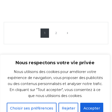
Posts
Page
Page
1
2
navigation
Nous respectons votre vie privée
Nous utilisons des cookies pour améliorer votre
expérience de navigation, vous proposer des publicités
ou des contenus personnalisés et analyser notre trafic.
En cliquant sur "Tout accepter", vous consentez à ce
© 2026 Repro-IT - Groupe IT & You ©️ - SAS au capital de 350 000€ -
que nous utilisions des cookies.
Immeuble l'ARSENAL 123, rue de Condé 59021 LILLE Cedex TÉL : 03 20 30 38
70
Choisir ses préférences
Rejeter
Accepter