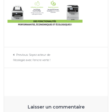
Navigation
Previous
Previous:
Soyez acteur de
de
post:
l’écologie avec l’encre verte !
l’article
Laisser un commentaire