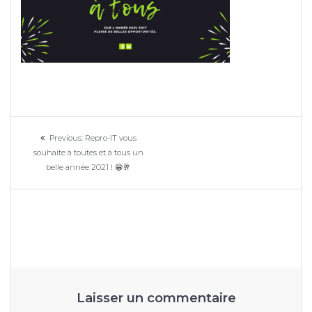
Navigation
Previous
Previous:
Repro-IT vous
de
post:
souhaite à toutes et à tous un
belle année 2021 ! 😁🥂
l’article
Laisser un commentaire