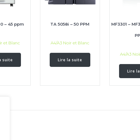
0 – 45 ppm
TA 5058i – 50 PPM
MF3301 – MF3
P
r et Blanc
A4/A3 Noir et Blanc
A4/A3 Noi
a suite
Lire la suite
Lire l