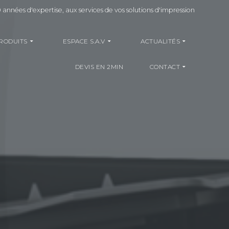
 années d'expertise, aux services de vos solutions d'impression
RODUITS
ESPACE S.A.V
ACTUALITÉS
DEVIS EN 2MIN
CONTACT
M