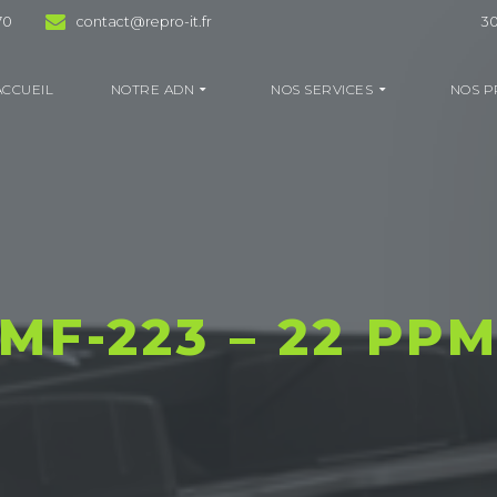
70
contact@repro-it.fr
30
ACCUEIL
NOTRE ADN
NOS SERVICES
NOS P
MF-223 – 22 PP