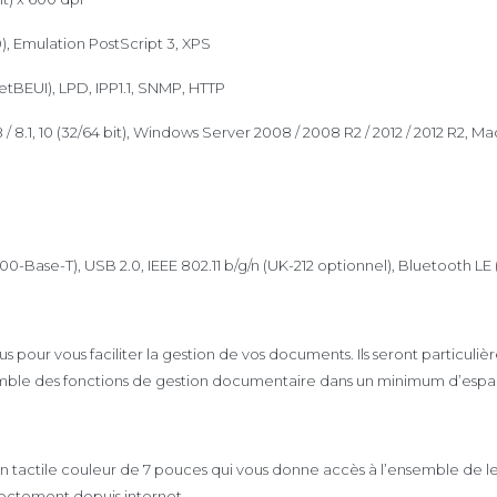
), Emulation PostScript 3, XPS
NetBEUI), LPD, IPP1.1, SNMP, HTTP
/ 8.1, 10 (32/64 bit), Windows Server 2008 / 2008 R2 / 2012 / 2012 R2, Mac OS
0-Base-T), USB 2.0, IEEE 802.11 b/g/n (UK-212 optionnel), Bluetooth LE
our vous faciliter la gestion de vos documents. Ils seront particuliè
semble des fonctions de gestion documentaire dans un minimum d’espa
tactile couleur de 7 pouces qui vous donne accès à l’ensemble de leur
ectement depuis internet.