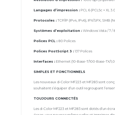
Langages d’impression :
PCL 6 (PCL5c + XL 3.0
Protocoles :
TCP/IP (IPv4, IPv6), IPX/SPX, SMB (
Systèmes d’exploitation :
Windows Vista / 7 / 8 
Polices PCL :
80 Polices
Polices PostScript 3 :
137 Polices
Interfaces :
Ethernet (10-Base-T/100-Base-TX/1,00
SIMPLES ET FONCTIONNELS
Les nouveaux d-Color MF223 et MF283 sont conçus p
souhaitent s’équiper d’un outil regroupant l’en
TOUJOURS CONNECTÉS
Les d-Color MF223 et MF283 sont dotés d’un écran 
écran, vous pourrez même surfer et imprimer dir