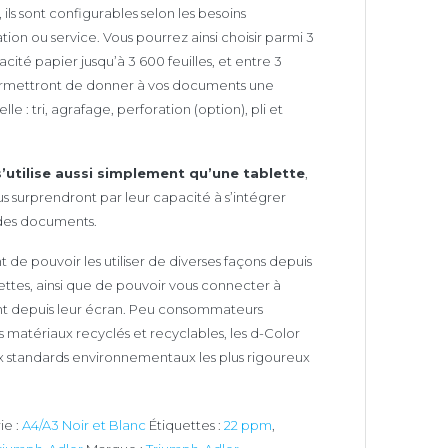
, ils sont configurables selon les besoins
ion ou service. Vous pourrez ainsi choisir parmi 3
ité papier jusqu’à 3 600 feuilles, et entre 3
permettront de donner à vos documents une
e : tri, agrafage, perforation (option), pli et
 s’utilise aussi simplement qu’une tablette
,
 surprendront par leur capacité à s’intégrer
 des documents.
de pouvoir les utiliser de diverses façons depuis
ettes, ainsi que de pouvoir vous connecter à
t depuis leur écran. Peu consommateurs
s matériaux recyclés et recyclables, les d-Color
standards environnementaux les plus rigoureux
ie :
A4/A3 Noir et Blanc
Étiquettes :
22 ppm
,