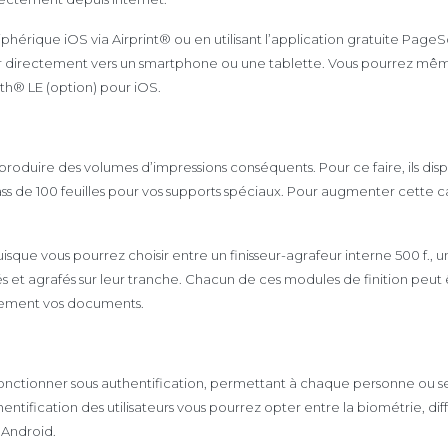
hérique iOS via Airprint
®
ou en utilisant l’application gratuite Pag
r directement vers un smartphone ou une tablette. Vous pourrez même 
oth
®
LE (option) pour iOS.
produire des volumes d’impressions conséquents. Pour ce faire, ils di
ass de 100 feuilles pour vos supports spéciaux. Pour augmenter cette ca
uisque vous pourrez choisir entre un finisseur-agrafeur interne 500 f., 
liés et agrafés sur leur tranche. Chacun de ces modules de finition pe
ilement vos documents.
ctionner sous authentification, permettant à chaque personne ou servi
uthentification des utilisateurs vous pourrez opter entre la biométrie, di
 Android.