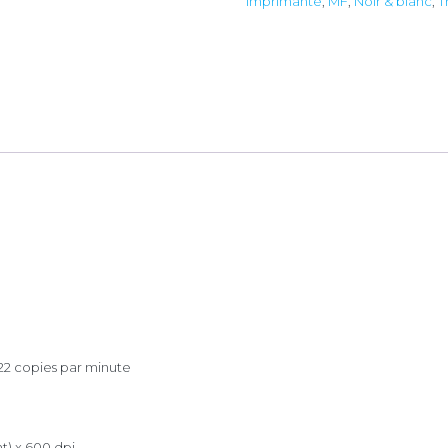
Imprimante
,
MF
,
Noir & blanc
,
T
22 copies par minute
t) x 600 dpi