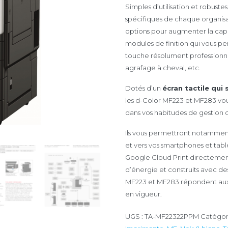
Simples d’utilisation et robustes
spécifiques de chaque organisat
options pour augmenter la capac
modules de finition qui vous 
touche résolument professionnell
agrafage à cheval, etc.
Dotés d’un
écran tactile qui
les d-Color MF223 et MF283 vous
dans vos habitudes de gestion
Ils vous permettront notamment 
et vers vos smartphones et tabl
Google Cloud Print directemen
d’énergie et construits avec de
MF223 et MF283 répondent aux 
en vigueur.
UGS :
TA-MF22322PPM
Catégor