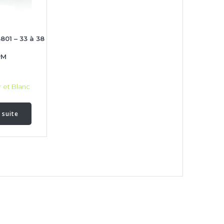
801 – 33 à 38
PM
r et Blanc
a suite