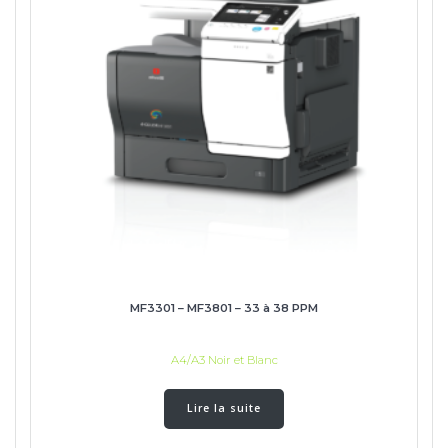
MF3301 – MF3801 – 33 à 38 PPM
A4/A3 Noir et Blanc
Lire la suite