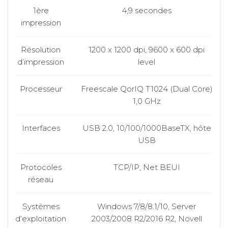
1ère
4,9 secondes
impression
Résolution
1200 x 1200 dpi, 9600 x 600 dpi
d’impression
level
Processeur
Freescale QorIQ T1024 (Dual Core)
1,0 GHz
Interfaces
USB 2.0, 10/100/1000BaseTX, hôte
USB
Protocoles
TCP/IP, Net BEUI
réseau
Systèmes
Windows 7/8/8.1/10, Server
d’exploitation
2003/2008 R2/2016 R2, Novell