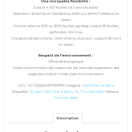
Une incroyable flexibilité :
Jusqu’à 4 100 feuilles via 5 sources papier
Séparateur de tâches en standard ou boîte aux lettres 7 plateaux en
option
Finisher externe 1000 ou 3000 feuilles, agrafage jusqu’à 65 feuilles,
perforation 2/4 trous
Chargeurs de documents : recto verso ou dual scan (jusqu’à 160 ipm)
en option
Respect de l’environnement :
Efficacité énergétique
Faible consommation des ressources, par exemple suppression des
pages blanches en mode copie et numérisation
UGS :
TA-TA3262IMFP32PPM
Catégorie :
A4/A3 Noir et Blanc
Étiquettes :
32 ppm
,
MFP
,
Noir & blanc
,
TA
,
Triumph-Adler
Marque :
Triumph-Adler
Description