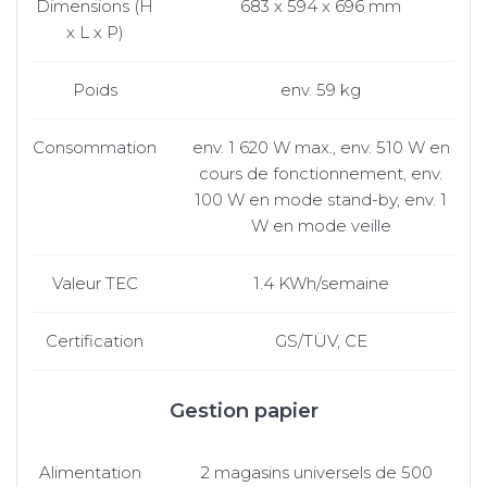
Dimensions (H
683 x 594 x 696 mm
x L x P)
Poids
env. 59 kg
Consommation
env. 1 620 W max., env. 510 W en
cours de fonctionnement, env.
100 W en mode stand-by, env. 1
W en mode veille
Valeur TEC
1.4 KWh/semaine
Certification
GS/TÜV, CE
Gestion papier
Alimentation
2 magasins universels de 500