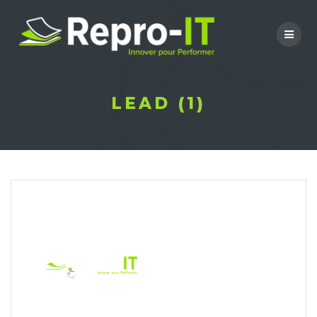
Skip
to
content
LEAD (1)