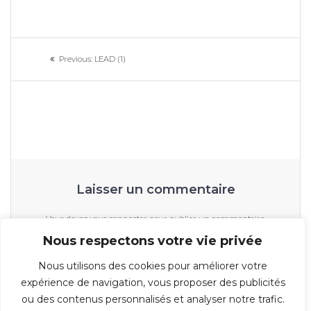
Navigation
Previous
Previous:
LEAD (1)
de
post:
l’article
Laisser un commentaire
Vous devez
vous connecter
pour publier un commentaire.
Nous respectons votre vie privée
Nous utilisons des cookies pour améliorer votre
expérience de navigation, vous proposer des publicités
ou des contenus personnalisés et analyser notre trafic.