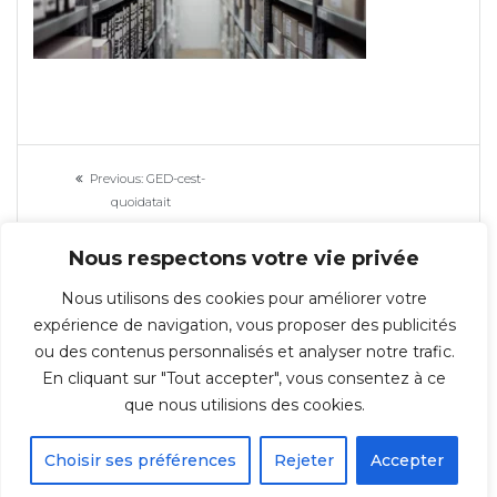
Navigation
Previous
Previous:
GED-cest-
de
post:
quoidatait
l’article
Nous respectons votre vie privée
Nous utilisons des cookies pour améliorer votre
expérience de navigation, vous proposer des publicités
ou des contenus personnalisés et analyser notre trafic.
En cliquant sur "Tout accepter", vous consentez à ce
© 2026 Repro-IT - Groupe IT & You ©️ - SAS au capital de 350 000€ -
que nous utilisions des cookies.
Immeuble l'ARSENAL 123, rue de Condé 59021 LILLE Cedex TÉL : 03 20 30 38
70
Choisir ses préférences
Rejeter
Accepter