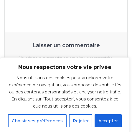
l’article
Laisser un commentaire
Vous devez
vous connecter
pour publier un commentaire.
Nous respectons votre vie privée
Nous utilisons des cookies pour améliorer votre
expérience de navigation, vous proposer des publicités
ou des contenus personnalisés et analyser notre trafic.
En cliquant sur "Tout accepter", vous consentez à ce
© 2026 Repro-IT - Groupe IT & You ©️ - SAS au capital de 350 000€ -
que nous utilisions des cookies.
Immeuble l'ARSENAL 123, rue de Condé 59021 LILLE Cedex TÉL : 03 20 30 38
70
Choisir ses préférences
Rejeter
Accepter