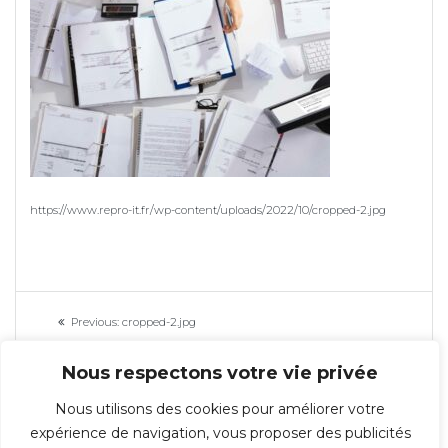
https://www.repro-it.fr/wp-content/uploads/2022/10/cropped-2.jpg
Navigation
Previous
Previous:
cropped-2.jpg
de
post:
Nous respectons votre vie privée
l’article
Nous utilisons des cookies pour améliorer votre
expérience de navigation, vous proposer des publicités