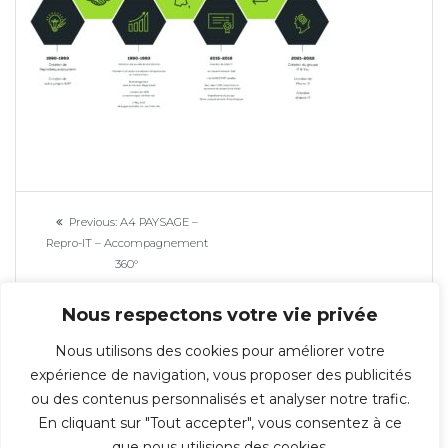
Navigation
Previous
Previous:
A4 PAYSAGE –
de
post:
Repro-IT – Accompagnement
360°
l’article
Nous respectons votre vie privée
Nous utilisons des cookies pour améliorer votre
expérience de navigation, vous proposer des publicités
ou des contenus personnalisés et analyser notre trafic.
En cliquant sur "Tout accepter", vous consentez à ce
© 2026 Repro-IT - Groupe IT & You ©️ - SAS au capital de 350 000€ -
que nous utilisions des cookies.