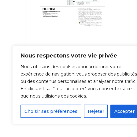
Nous respectons votre vie privée
Navigation
Previous
Previous:
Apeos C6570 – 65 ppm
Nous utilisons des cookies pour améliorer votre
de
post:
expérience de navigation, vous proposer des publicités
ou des contenus personnalisés et analyser notre trafic.
l’article
En cliquant sur "Tout accepter", vous consentez à ce
que nous utilisions des cookies.
Choisir ses préférences
Rejeter
Accepter
© 2026 Repro-IT - Groupe IT & You ©️ 