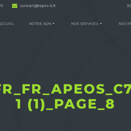
70
contact@repro-it.fr
30
ACCUEIL
NOTRE ADN
NOS SERVICES
NOS P
R_FR_APEOS_C
1 (1)_PAGE_8