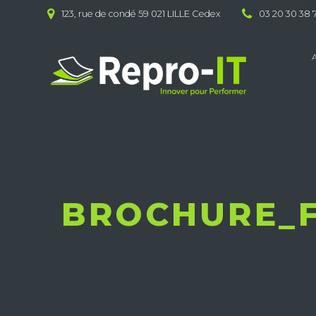
Skip
123, rue de condé 59 021 LILLE Cedex
03 20 30 38 
to
content
BROCHURE_F