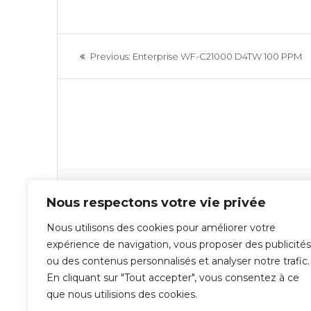
Navigation
Previous
Previous:
Enterprise WF-C21000 D4TW 100 PPM
de
post:
l’article
Laisser un commentaire
Nous respectons votre vie privée
Nous utilisons des cookies pour améliorer votre
Vous devez
vous connecter
pour publier un com
expérience de navigation, vous proposer des publicités
ou des contenus personnalisés et analyser notre trafic.
En cliquant sur "Tout accepter", vous consentez à ce
que nous utilisions des cookies.