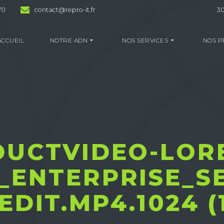
70
contact@repro-it.fr
30
ACCUEIL
NOTRE ADN
NOS SERVICES
NOS P
DUCTVIDEO-LORE
ENTERPRISE_SE
EDIT.MP4.1024 (