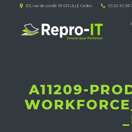
Skip
123, rue de condé 59 021 LILLE Cedex
03 20 30 38 
to
content
A11209-PRO
WORKFORCE_
_