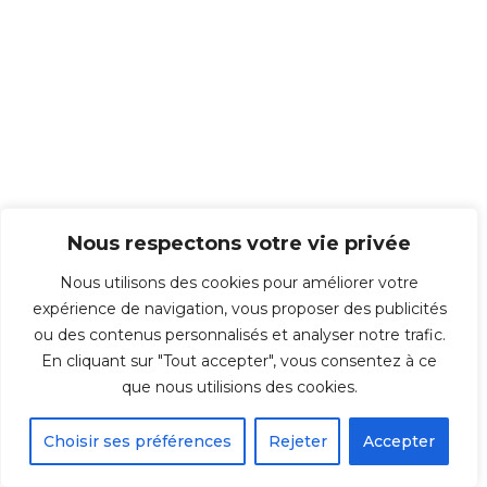
Nous respectons votre vie privée
Nous utilisons des cookies pour améliorer votre
expérience de navigation, vous proposer des publicités
ou des contenus personnalisés et analyser notre trafic.
En cliquant sur "Tout accepter", vous consentez à ce
© 2026 Repro-IT - Groupe IT & You ©️ - SAS au capital de 350 000€ -
que nous utilisions des cookies.
Immeuble l'ARSENAL 123, rue de Condé 59021 LILLE Cedex TÉL : 03 20 30 38
70
Choisir ses préférences
Rejeter
Accepter