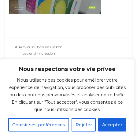
Navigation
Previous
Previous:
Choisissez le bon
de
post:
papier d’impression
l’article
Nous respectons votre vie privée
Nous utilisons des cookies pour améliorer votre
expérience de navigation, vous proposer des publicités
ou des contenus personnalisés et analyser notre trafic.
En cliquant sur "Tout accepter", vous consentez à ce
© 2026 Repro-IT - Groupe IT & You ©️ - SAS au capital de 350 000€ -
que nous utilisions des cookies.
Immeuble l'ARSENAL 123, rue de Condé 59021 LILLE Cedex TÉL : 03 20 30 38
70
Choisir ses préférences
Rejeter
Accepter