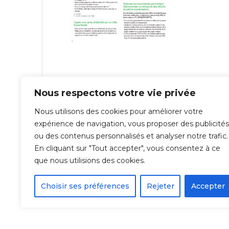
Nous respectons votre vie privée
Navigation
Previous
Previous:
FUJIFILM Apeos C4030 & C3530
Nous utilisons des cookies pour améliorer votre
de
post:
expérience de navigation, vous proposer des publicités
ou des contenus personnalisés et analyser notre trafic.
l’article
En cliquant sur "Tout accepter", vous consentez à ce
que nous utilisions des cookies.
Choisir ses préférences
Rejeter
Accepter
© 2026 Repro-IT - Groupe IT & You ©️ 