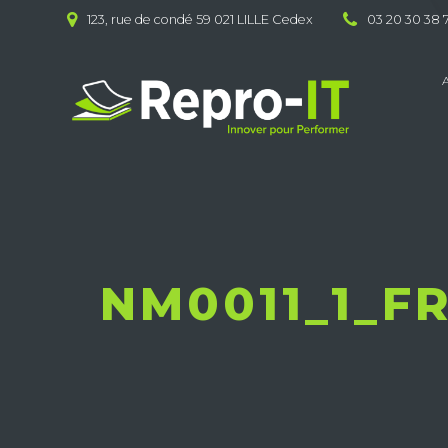
Skip
123, rue de condé 59 021 LILLE Cedex
03 20 30 38 
to
content
NM0011_1_F