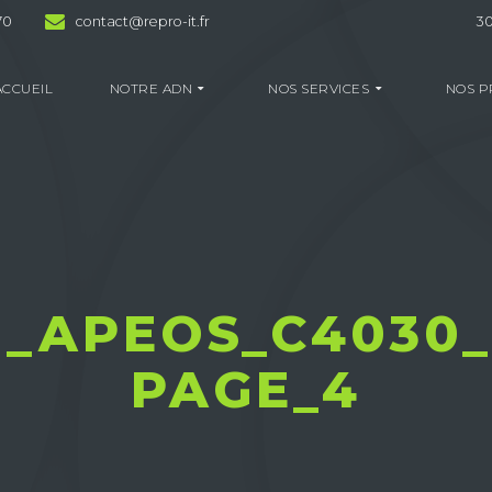
70
contact@repro-it.fr
30
ACCUEIL
NOTRE ADN
NOS SERVICES
NOS P
R_APEOS_C4030
PAGE_4