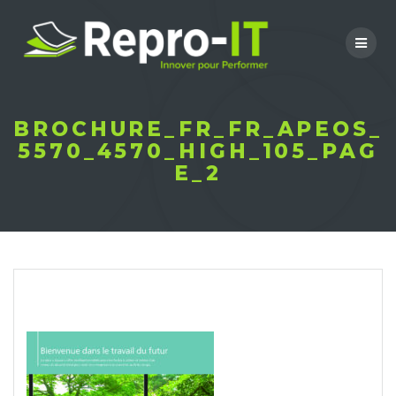
Skip
to
content
BROCHURE_FR_FR_APEOS_
5570_4570_HIGH_105_PAG
E_2