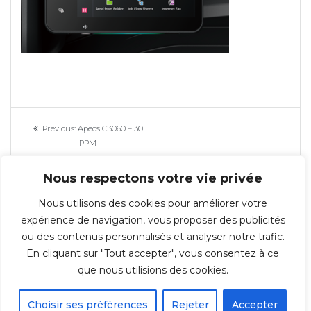
Navigation
Previous
Previous:
Apeos C3060 – 30
de
post:
PPM
l’article
Nous respectons votre vie privée
Nous utilisons des cookies pour améliorer votre
expérience de navigation, vous proposer des publicités
ou des contenus personnalisés et analyser notre trafic.
En cliquant sur "Tout accepter", vous consentez à ce
© 2026 Repro-IT - Groupe IT & You ©️ - SAS au capital de 350 000€ -
que nous utilisions des cookies.
Immeuble l'ARSENAL 123, rue de Condé 59021 LILLE Cedex TÉL : 03 20 30 38
70
Choisir ses préférences
Rejeter
Accepter