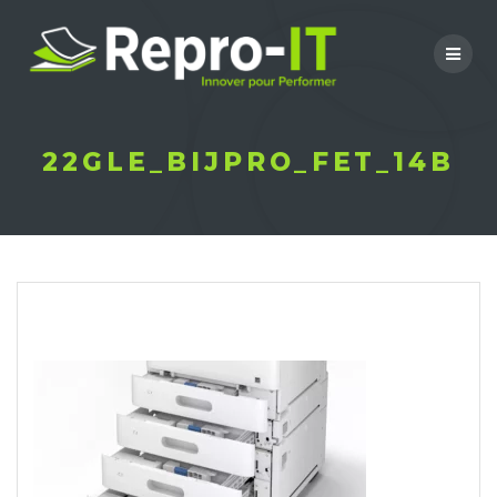
Skip
to
content
22GLE_BIJPRO_FET_14B