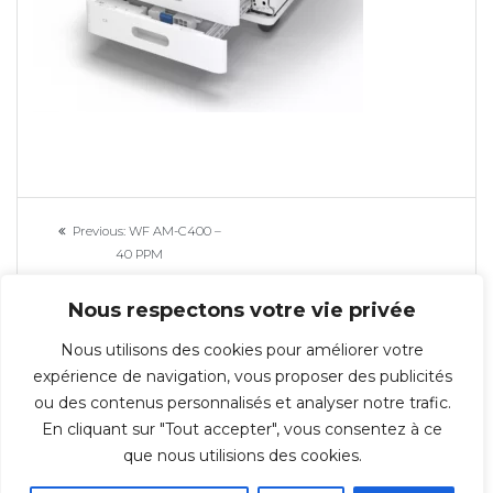
Navigation
Previous
Previous:
WF AM-C400 –
de
post:
40 PPM
l’article
Nous respectons votre vie privée
Nous utilisons des cookies pour améliorer votre
expérience de navigation, vous proposer des publicités
ou des contenus personnalisés et analyser notre trafic.
En cliquant sur "Tout accepter", vous consentez à ce
© 2026 Repro-IT - Groupe IT & You ©️ - SAS au capital de 350 000€ -
que nous utilisions des cookies.
Immeuble l'ARSENAL 123, rue de Condé 59021 LILLE Cedex TÉL : 03 20 30 38
70