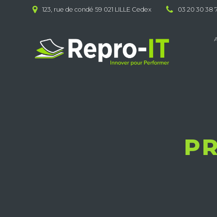
Skip
123, rue de condé 59 021 LILLE Cedex
03 20 30 38 
to
content
P