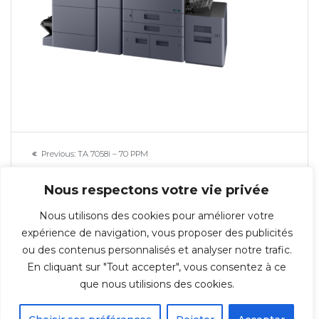
Navigation
Previous
Previous:
TA 7058i – 70 PPM
de
post:
Nous respectons votre vie privée
l’article
Nous utilisons des cookies pour améliorer votre
expérience de navigation, vous proposer des publicités
ou des contenus personnalisés et analyser notre trafic.
En cliquant sur "Tout accepter", vous consentez à ce
© 2026 Repro-IT - Groupe IT & You ©️ - SAS au capital de 350 000€ -
que nous utilisions des cookies.
Immeuble l'ARSENAL 123, rue de Condé 59021 LILLE Cedex TÉL : 03 20 30 38
70