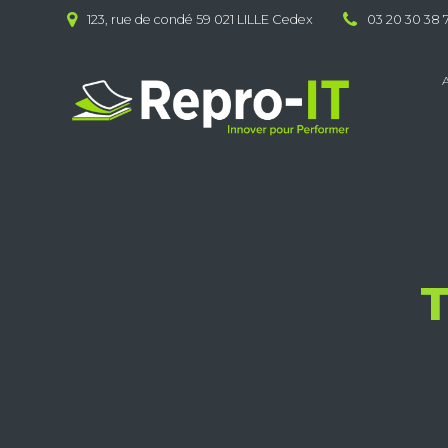
Skip
123, rue de condé 59 021 LILLE Cedex
03 20 30 38 
to
content