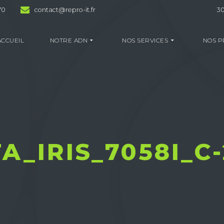
70
contact@repro-it.fr
30
ACCUEIL
NOTRE ADN
NOS SERVICES
NOS P
TA_IRIS_7058I_C-