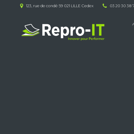
Skip
123, rue de condé 59 021 LILLE Cedex
03 20 30 38 
to
content