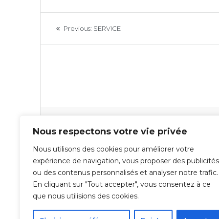
Navigation
Previous
Previous:
SERVICE
de
post:
l’article
Laisser un commentaire
Nous respectons votre vie privée
Nous utilisons des cookies pour améliorer votre
Vous devez
vous connecter
pour publier un com
expérience de navigation, vous proposer des publicités
ou des contenus personnalisés et analyser notre trafic.
En cliquant sur "Tout accepter", vous consentez à ce
que nous utilisions des cookies.